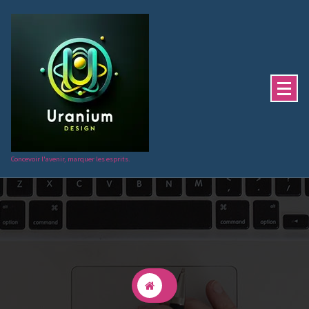
Aller
au
contenu
Concevoir l'avenir, marquer les esprits.