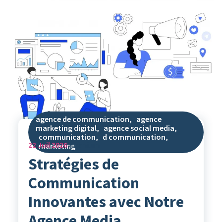
agence de communication
,
agence
marketing digital
,
agence social media
,
communication
,
d communication
,
22
Juil 2026
uranium
marketing
Stratégies de
Communication
Innovantes avec Notre
Agence Media