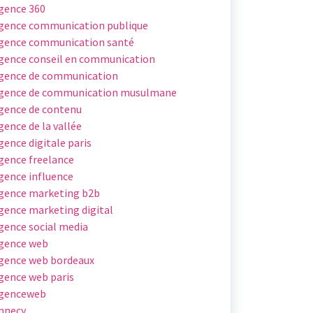
gence 360
gence communication publique
gence communication santé
gence conseil en communication
gence de communication
gence de communication musulmane
gence de contenu
gence de la vallée
gence digitale paris
gence freelance
gence influence
gence marketing b2b
gence marketing digital
gence social media
gence web
gence web bordeaux
gence web paris
genceweb
nnecy