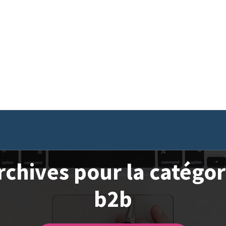
rchives pour la catégor
b2b