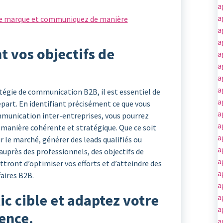
a
a
de marque et communiquez de manière
a
a
t vos objectifs de
a
a
.
a
a
atégie de communication B2B, il est essentiel de
a
départ. En identifiant précisément ce que vous
a
mmunication inter-entreprises, vous pourrez
a
 manière cohérente et stratégique. Que ce soit
a
 le marché, générer des leads qualifiés ou
a
auprès des professionnels, des objectifs de
a
ront d’optimiser vos efforts et d’atteindre des
a
aires B2B.
a
ic cible et adaptez votre
a
a
ence.
a