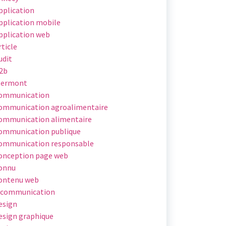
pplication
pplication mobile
pplication web
rticle
udit
2b
lermont
ommunication
ommunication agroalimentaire
ommunication alimentaire
ommunication publique
ommunication responsable
onception page web
onnu
ontenu web
 communication
esign
esign graphique