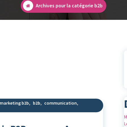
Archives pour la catégorie b2b
marketing b2b
,
b2b
,
communication
,
M
L