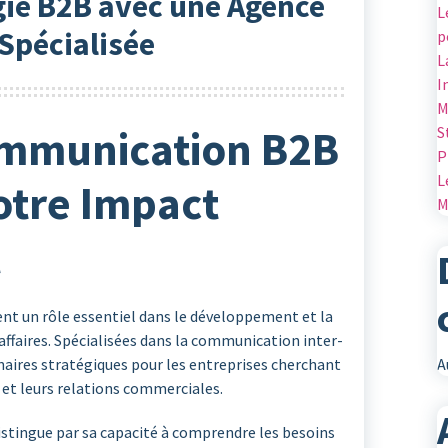
gie B2B avec une Agence
L
Spécialisée
p
L
I
M
mmunication B2B
S
P
L
otre Impact
M
l
t un rôle essentiel dans le développement et la
 affaires. Spécialisées dans la communication inter-
A
naires stratégiques pour les entreprises cherchant
té et leurs relations commerciales.
tingue par sa capacité à comprendre les besoins