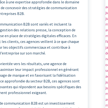
âce à une expertise approfondie dans le domaine
a
e de concevoir des stratégies de communication
j
entreprises B2B.
j
m
communication B2B sont variés et incluent la
a
gestion des relations presse, la conception de
m
e en place de stratégies digitales efficaces. En
f
 les clients, ces agences veillent à ce que chaque
j
r les objectifs commerciaux et contribue à
d
 l’entreprise sur son marché.
n
rientée vers les résultats, une agence de
o
aximiser leur impact professionnel en générant
s
mage de marque et en favorisant la fidélisation
a
nce approfondie du secteur B2B, ces agences sont
j
ovantes qui répondent aux besoins spécifiques des
j
ment professionnel exigeant.
m
a
e de communication B2B est un investissement
m