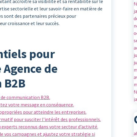
ant accroître sa visibilité et sa rentabilité sur le
f
tise sectorielle et leur savoir-faire en matière de
j
s sont des partenaires précieux pour
d
ur croissance et leur succès.
n
o
s
a
ntiels pour
j
j
e Agence de
m
a
 B2B
m
f
fs de communication B2B.
j
daptez votre message en conséquence.
ppropriées pour atteindre les entreprises.
matif pour susciter l’intérêt des professionnels.
 experts reconnus dans votre secteur d’activité.
a
de vos campagnes et ajustez votre stratégie si