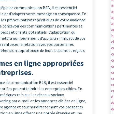
a
atégie de communication B2B, il est essentiel
a
ible et d’adapter votre message en conséquence. En
a
 les préoccupations spécifiques de votre audience
a
de concevoir des communications pertinentes et
a
pects et clients potentiels. L’adaptation du
b
mettra non seulement d’accroître l’impact de vos
c
 renforcer la relation avec vos partenaires
c
ension approfondie de leurs besoins et enjeux.
c
c
rmes en ligne appropriées
c
ntreprises.
c
c
ence de communication B2B, il est essentiel
c
opriées pour atteindre les entreprises cibles. En
c
mériques tels que les réseaux sociaux
d
eting par e-mail et les annonces ciblées en ligne,
d
otre agence et toucher directement vos prospects
d
on en ligne offrent une portée étendue et une