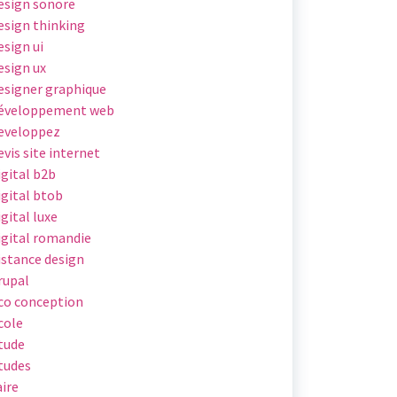
esign sonore
esign thinking
esign ui
esign ux
esigner graphique
éveloppement web
eveloppez
evis site internet
igital b2b
igital btob
igital luxe
igital romandie
istance design
rupal
co conception
cole
tude
tudes
aire