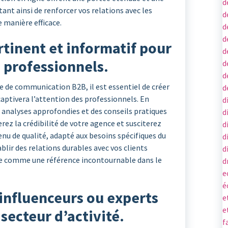
d
nt ainsi de renforcer vos relations avec les
d
e manière efficace.
d
d
tinent et informatif pour
d
s professionnels.
d
d
 de communication B2B, il est essentiel de créer
d
aptivera l’attention des professionnels. En
d
 analyses approfondies et des conseils pratiques
d
ez la crédibilité de votre agence et susciterez
d
enu de qualité, adapté aux besoins spécifiques du
d
lir des relations durables avec vos clients
d
ce comme une référence incontournable dans le
d
e
é
influenceurs ou experts
e
e
secteur d’activité.
f