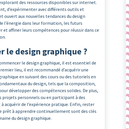
xplorant des ressources disponibles sur internet.
a
nt, d’expérimenter avec différents outils et
a
 et ouvert aux nouvelles tendances du design
a
e l’énergie dans leur formation, les futurs
a
 et affiner leurs compétences pour réussir dans ce
a
on.
a
a
le design graphique ?
a
a
mencer le design graphique, il est essentiel de
a
n premier lieu, il est recommandé d’acquérir une
a
raphique en suivant des cours ou des tutoriels en
a
s fondamentaux du design, tels que la composition,
a
l pour développer des compétences solides. De plus,
a
s projets personnels ou en participant à des
a
 à acquérir de l’expérience pratique. Enfin, rester
a
re prêt à apprendre continuellement sont des clés
a
maine du design graphique.
a
a