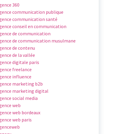
gence 360
gence communication publique
gence communication santé
gence conseil en communication
gence de communication
gence de communication musulmane
gence de contenu
gence de la vallée
gence digitale paris
gence freelance
gence influence
gence marketing b2b
gence marketing digital
gence social media
gence web
gence web bordeaux
gence web paris
genceweb
nnecy