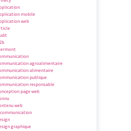
pplication
pplication mobile
pplication web
rticle
udit
2b
lermont
ommunication
ommunication agroalimentaire
ommunication alimentaire
ommunication publique
ommunication responsable
onception page web
onnu
ontenu web
 communication
esign
esign graphique