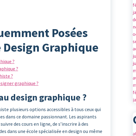
f
j
d
n
quemment Posées
o
s
e Design Graphique
a
j
hique ?
j
phique ?
m
histe ?
a
esigner graphique ?
m
f
u design graphique ?
j
iste plusieurs options accessibles à tous ceux qui
es dans ce domaine passionnant. Les aspirants
uivre des cours en ligne, de s’inscrire à des
tudes dans une école spécialisée en design ou même
a