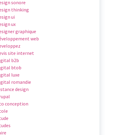
esign sonore
esign thinking
esign ui
esign ux
esigner graphique
éveloppement web
eveloppez
evis site internet
igital b2b
igital btob
igital luxe
igital romandie
istance design
rupal
co conception
cole
tude
tudes
aire