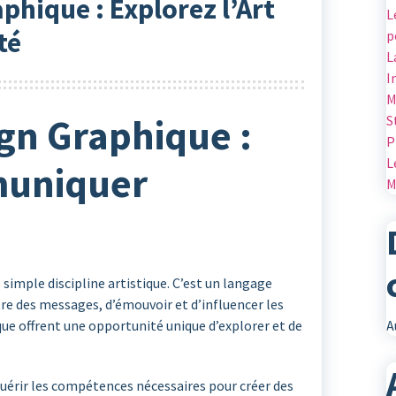
phique : Explorez l’Art
L
té
p
L
I
M
gn Graphique :
S
P
L
muniquer
M
 simple discipline artistique. C’est un langage
re des messages, d’émouvoir et d’influencer les
A
ue offrent une opportunité unique d’explorer et de
quérir les compétences nécessaires pour créer des