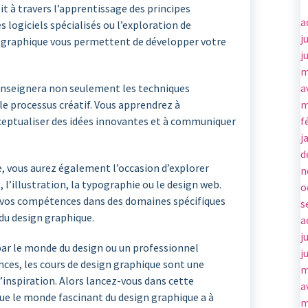
oit à travers l’apprentissage des principes
a
 logiciels spécialisés ou l’exploration de
j
n graphique vous permettent de développer votre
j
m
a
enseignera non seulement les techniques
m
 le processus créatif. Vous apprendrez à
f
ceptualiser des idées innovantes et à communiquer
j
d
e, vous aurez également l’occasion d’explorer
n
 l’illustration, la typographie ou le design web.
o
r vos compétences dans des domaines spécifiques
s
du design graphique.
a
j
ar le monde du design ou un professionnel
j
ces, les cours de design graphique sont une
m
’inspiration. Alors lancez-vous dans cette
a
que le monde fascinant du design graphique a à
m