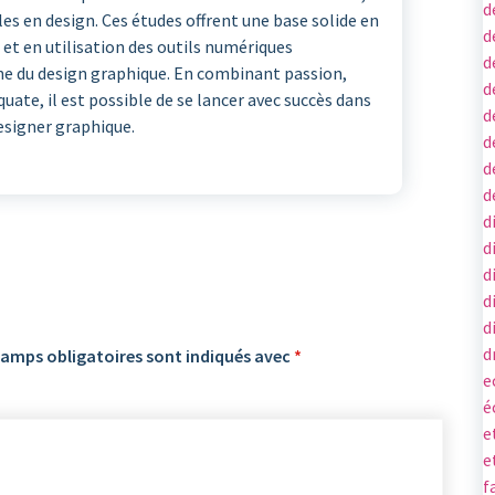
d
es en design. Ces études offrent une base solide en
d
 et en utilisation des outils numériques
d
ne du design graphique. En combinant passion,
d
ate, il est possible de se lancer avec succès dans
d
esigner graphique.
d
d
d
d
d
d
d
d
d
hamps obligatoires sont indiqués avec
*
e
é
e
e
f