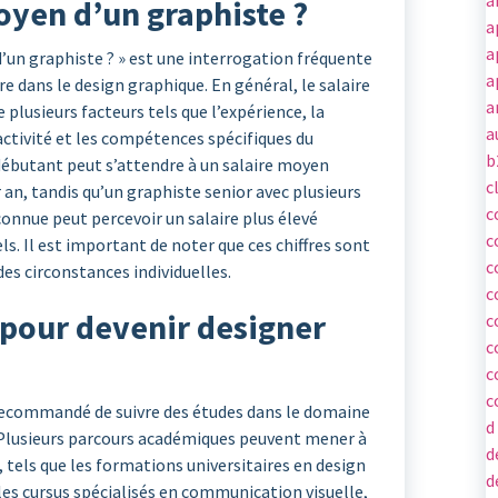
moyen d’un graphiste ?
a
a
d’un graphiste ? » est une interrogation fréquente
a
re dans le design graphique. En général, le salaire
a
 plusieurs facteurs tels que l’expérience, la
a
activité et les compétences spécifiques du
b
débutant peut s’attendre à un salaire moyen
c
 an, tandis qu’un graphiste senior avec plusieurs
c
onnue peut percevoir un salaire plus élevé
c
s. Il est important de noter que ces chiffres sont
c
des circonstances individuelles.
c
 pour devenir designer
c
c
c
c
 recommandé de suivre des études dans le domaine
d
. Plusieurs parcours académiques peuvent mener à
d
, tels que les formations universitaires en design
d
 les cursus spécialisés en communication visuelle,