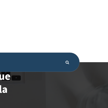
que
la