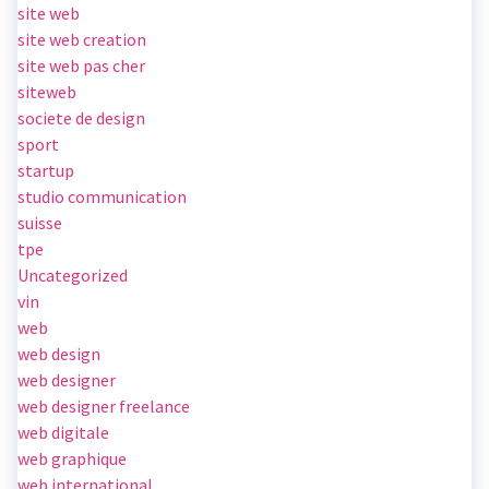
site web
site web creation
site web pas cher
siteweb
societe de design
sport
startup
studio communication
suisse
tpe
Uncategorized
vin
web
web design
web designer
web designer freelance
web digitale
web graphique
web international