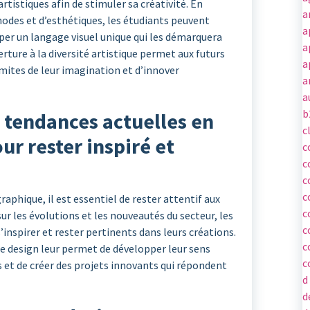
rtistiques afin de stimuler sa créativité. En
a
odes et d’esthétiques, les étudiants peuvent
a
pper un langage visuel unique qui les démarquera
a
ture à la diversité artistique permet aux futurs
a
mites de leur imagination et d’innover
a
a
b
x tendances actuelles en
c
ur rester inspiré et
c
c
c
c
aphique, il est essentiel de rester attentif aux
c
ur les évolutions et les nouveautés du secteur, les
c
nspirer et rester pertinents dans leurs créations.
c
de design leur permet de développer leur sens
c
s et de créer des projets innovants qui répondent
d
d