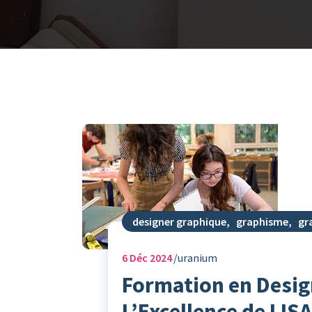
designer graphique
,
graphisme
,
gr
6
Déc 2024
uranium
Formation en Desig
L’Excellence de LI