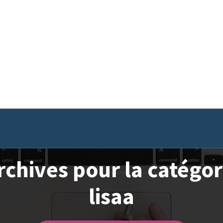
rchives pour la catégor
lisaa