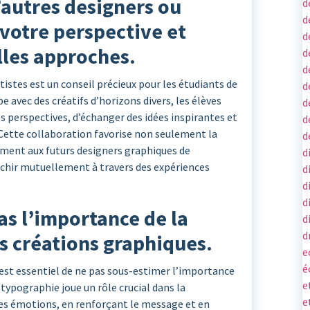
’autres designers ou
d
d
 votre perspective et
d
les approches.
d
d
tistes est un conseil précieux pour les étudiants de
d
 avec des créatifs d’horizons divers, les élèves
d
s perspectives, d’échanger des idées inspirantes et
d
Cette collaboration favorise non seulement la
d
ement aux futurs designers graphiques de
d
richir mutuellement à travers des expériences
d
d
d
as l’importance de la
d
d
s créations graphiques.
e
é
 est essentiel de ne pas sous-estimer l’importance
e
 typographie joue un rôle crucial dans la
e
es émotions, en renforçant le message et en