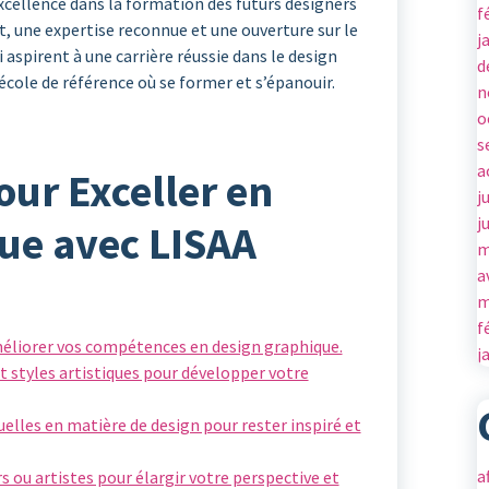
cellence dans la formation des futurs designers
f
, une expertise reconnue et une ouverture sur le
j
aspirent à une carrière réussie dans le design
d
école de référence où se former et s’épanouir.
n
o
s
a
our Exceller en
j
j
ue avec LISAA
m
a
m
f
méliorer vos compétences en design graphique.
j
et styles artistiques pour développer votre
uelles en matière de design pour rester inspiré et
a
s ou artistes pour élargir votre perspective et