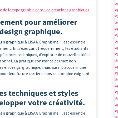
a
a
e de la typographie dans vos créations graphiques.
a
èrement pour améliorer
a
a
design graphique.
a
a
gn graphique à LISAA Graphisme, il est essentiel
a
ièrement. En s’exerçant fréquemment, les étudiants
a
pétences techniques, d’explorer de nouvelles idées
a
ersonnel. La pratique constante permet non
a
s en design graphique, mais aussi d’acquérir une
a
pour leur future carrière dans ce domaine exigeant
a
a
es techniques et styles
a
a
elopper votre créativité.
a
a
gn graphique à LISAA Graphisme, il est essentiel
a