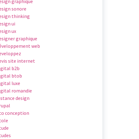
esign graphique
esign sonore
esign thinking
esign ui
esign ux
esigner graphique
éveloppement web
eveloppez
evis site internet
igital b2b
igital btob
igital luxe
igital romandie
istance design
rupal
co conception
cole
tude
tudes