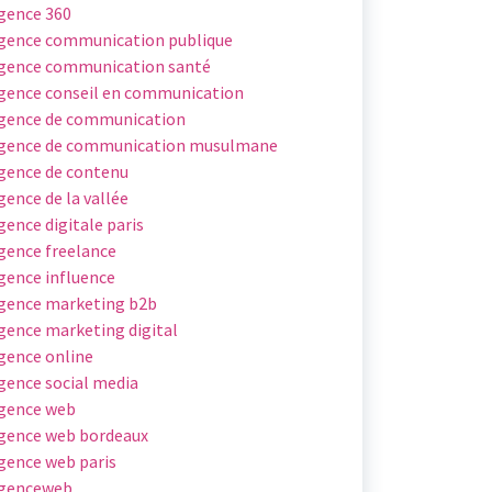
gence 360
gence communication publique
gence communication santé
gence conseil en communication
gence de communication
gence de communication musulmane
gence de contenu
gence de la vallée
gence digitale paris
gence freelance
gence influence
gence marketing b2b
gence marketing digital
gence online
gence social media
gence web
gence web bordeaux
gence web paris
genceweb