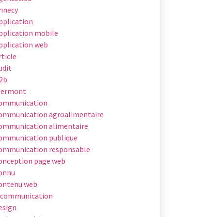
nnecy
pplication
pplication mobile
pplication web
rticle
udit
2b
lermont
ommunication
ommunication agroalimentaire
ommunication alimentaire
ommunication publique
ommunication responsable
onception page web
onnu
ontenu web
 communication
esign