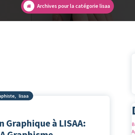
Archives pour la catégorie lisaa
aphiste
,
lisaa
n Graphique à LISAA:
B
A
SAA Graphisme