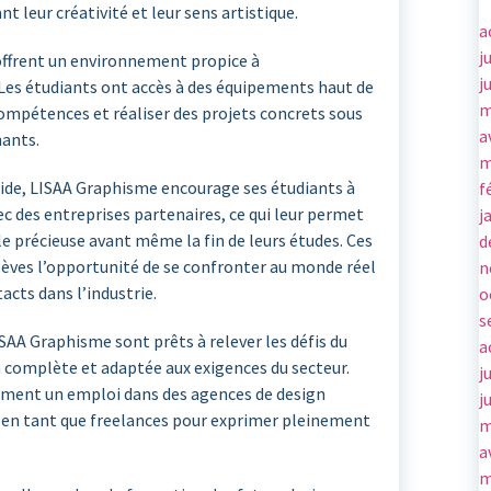
 leur créativité et leur sens artistique.
a
j
offrent un environnement propice à
j
 Les étudiants ont accès à des équipements haut de
m
mpétences et réaliser des projets concrets sous
a
nants.
m
ide, LISAA Graphisme encourage ses étudiants à
f
ec des entreprises partenaires, ce qui leur permet
j
e précieuse avant même la fin de leurs études. Ces
d
èves l’opportunité de se confronter au monde réel
n
acts dans l’industrie.
o
s
LISAA Graphisme sont prêts à relever les défis du
a
 complète et adaptée aux exigences du secteur.
j
ement un emploi dans des agences de design
j
 en tant que freelances pour exprimer pleinement
m
a
m