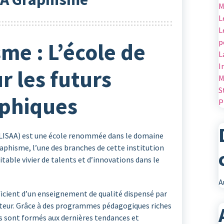
M
L
L
p
me : L’école de
L
I
r les futurs
M
S
aphiques
P
 (LISAA) est une école renommée dans le domaine
raphisme, l’une des branches de cette institution
table vivier de talents et d’innovations dans le
A
icient d’un enseignement de qualité dispensé par
cteur. Grâce à des programmes pédagogiques riches
es sont formés aux dernières tendances et