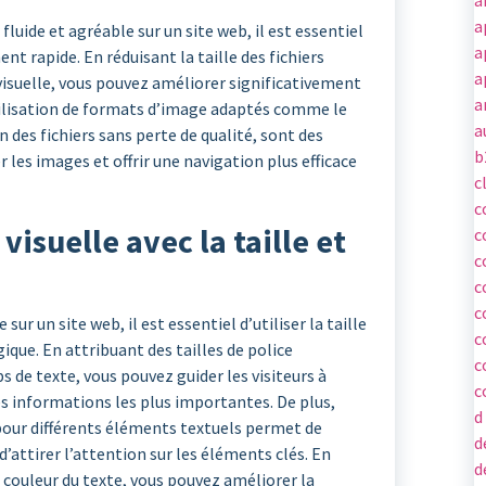
a
fluide et agréable sur un site web, il est essentiel
a
t rapide. En réduisant la taille des fichiers
a
isuelle, vous pouvez améliorer significativement
a
ilisation de formats d’image adaptés comme le
a
 des fichiers sans perte de qualité, sont des
b
es images et offrir une navigation plus efficace
c
c
visuelle avec la taille et
c
c
c
c
 sur un site web, il est essentiel d’utiliser la taille
c
ique. En attribuant des tailles de police
c
ps de texte, vous pouvez guider les visiteurs à
c
es informations les plus importantes. De plus,
d
 pour différents éléments textuels permet de
d
 d’attirer l’attention sur les éléments clés. En
d
 couleur du texte, vous pouvez améliorer la