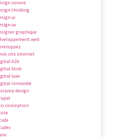
esign sonore
esign thinking
esign ui
esign ux
esigner graphique
éveloppement web
eveloppez
evis site internet
igital b2b
igital btob
igital luxe
igital romandie
istance design
rupal
co conception
cole
tude
tudes
aire