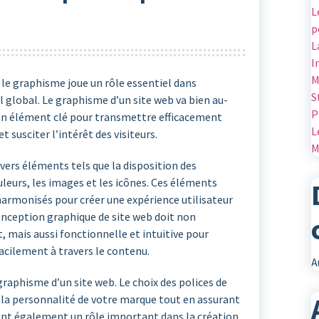
L
p
L
I
M
, le graphisme joue un rôle essentiel dans
S
el global. Le graphisme d’un site web va bien au-
P
 d’un élément clé pour transmettre efficacement
L
 susciter l’intérêt des visiteurs.
M
ers éléments tels que la disposition des
uleurs, les images et les icônes. Ces éléments
armonisés pour créer une expérience utilisateur
nception graphique de site web doit non
 mais aussi fonctionnelle et intuitive pour
acilement à travers le contenu.
A
graphisme d’un site web. Le choix des polices de
à la personnalité de votre marque tout en assurant
uent également un rôle important dans la création