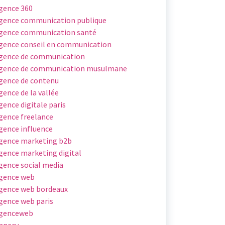
gence 360
gence communication publique
gence communication santé
gence conseil en communication
gence de communication
gence de communication musulmane
gence de contenu
gence de la vallée
gence digitale paris
gence freelance
gence influence
gence marketing b2b
gence marketing digital
gence social media
gence web
gence web bordeaux
gence web paris
genceweb
nnecy