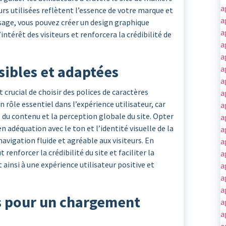
a
urs utilisées reflètent l’essence de votre marque et
a
ge, vous pouvez créer un design graphique
a
térêt des visiteurs et renforcera la crédibilité de
a
a
isibles et adaptées
a
a
t crucial de choisir des polices de caractères
a
n rôle essentiel dans l’expérience utilisateur, car
a
é du contenu et la perception globale du site. Opter
a
 en adéquation avec le ton et l’identité visuelle de la
a
avigation fluide et agréable aux visiteurs. En
a
renforcer la crédibilité du site et faciliter la
a
insi à une expérience utilisateur positive et
a
a
a
s pour un chargement
a
a
a