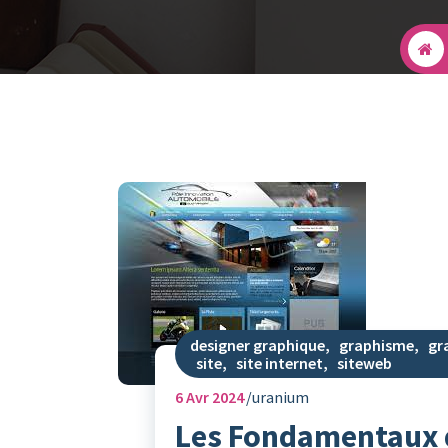
designer graphique
,
graphisme
,
gr
site
,
site internet
,
siteweb
6
Avr 2024
uranium
Les Fondamentaux 