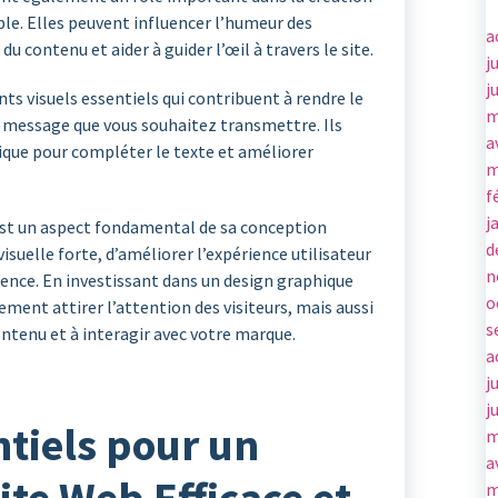
ble. Elles peuvent influencer l’humeur des
a
 du contenu et aider à guider l’œil à travers le site.
j
j
ts visuels essentiels qui contribuent à rendre le
m
e message que vous souhaitez transmettre. Ils
a
gique pour compléter le texte et améliorer
m
f
j
est un aspect fondamental de sa conception
d
visuelle forte, d’améliorer l’expérience utilisateur
n
rrence. En investissant dans un design graphique
o
ement attirer l’attention des visiteurs, mais aussi
s
ontenu et à interagir avec votre marque.
a
j
j
ntiels pour un
m
a
m