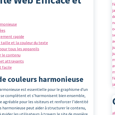
te Web Efficace et
f
j
d
n
armonieuse
o
tées
s
gement rapide
a
 taille et la couleur du texte
j
 pour tous les appareils
j
r le contenu
m
s et attrayants
a
 facile
m
 de couleurs harmonieuse
f
j
harmonieuse est essentielle pour le graphisme d’un
ui se complètent et s’harmonisent bien ensemble,
 agréable pour les visiteurs et renforcer l’identité
s harmonieuse peut aider à structurer le contenu,
a
guider les utilisateurs à travers le site de manière