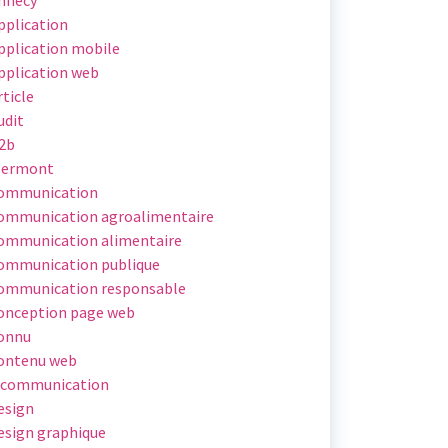
pplication
pplication mobile
pplication web
rticle
udit
2b
lermont
ommunication
ommunication agroalimentaire
ommunication alimentaire
ommunication publique
ommunication responsable
onception page web
onnu
ontenu web
 communication
esign
esign graphique