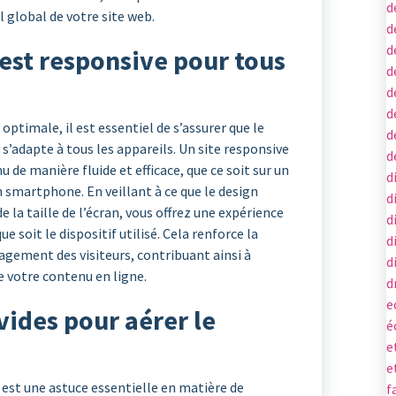
d
uel global de votre site web.
d
d
 est responsive pour tous
d
d
d
optimale, il est essentiel de s’assurer que le
d
s’adapte à tous les appareils. Un site responsive
d
 de manière fluide et efficace, que ce soit sur un
d
 smartphone. En veillant à ce que le design
d
la taille de l’écran, vous offrez une expérience
d
e soit le dispositif utilisé. Cela renforce la
d
ngagement des visiteurs, contribuant ainsi à
d
e votre contenu en ligne.
d
e
vides pour aérer le
é
e
e
s est une astuce essentielle en matière de
f