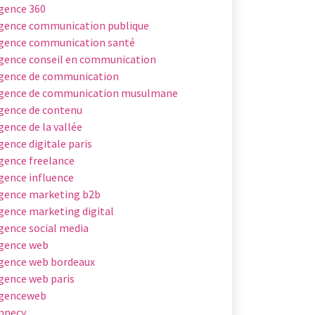
gence 360
gence communication publique
gence communication santé
gence conseil en communication
gence de communication
gence de communication musulmane
gence de contenu
gence de la vallée
gence digitale paris
gence freelance
gence influence
gence marketing b2b
gence marketing digital
gence social media
gence web
gence web bordeaux
gence web paris
genceweb
nnecy