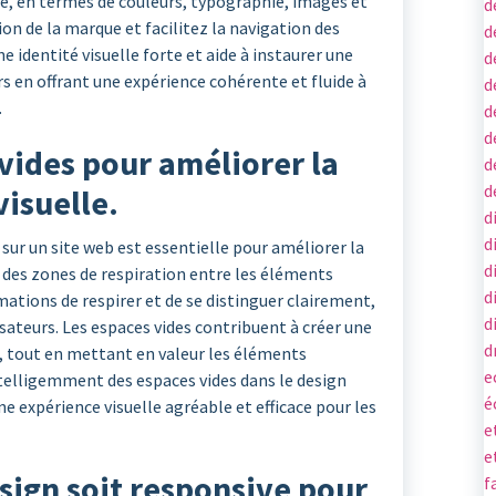
ite, en termes de couleurs, typographie, images et
d
on de la marque et facilitez la navigation des
d
e identité visuelle forte et aide à instaurer une
d
rs en offrant une expérience cohérente et fluide à
d
.
d
d
 vides pour améliorer la
d
d
 visuelle.
d
d
s sur un site web est essentielle pour améliorer la
d
ant des zones de respiration entre les éléments
d
mations de respirer et de se distinguer clairement,
d
lisateurs. Les espaces vides contribuent à créer une
d
, tout en mettant en valeur les éléments
e
telligemment des espaces vides dans le design
é
e expérience visuelle agréable et efficace pour les
e
e
esign soit responsive pour
f