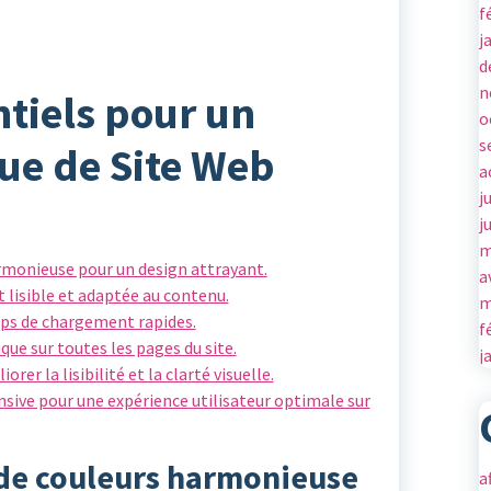
f
j
d
n
ntiels pour un
o
s
ue de Site Web
a
j
j
m
armonieuse pour un design attrayant.
a
 lisible et adaptée au contenu.
m
ps de chargement rapides.
f
que sur toutes les pages du site.
j
rer la lisibilité et la clarté visuelle.
onsive pour une expérience utilisateur optimale sur
 de couleurs harmonieuse
a