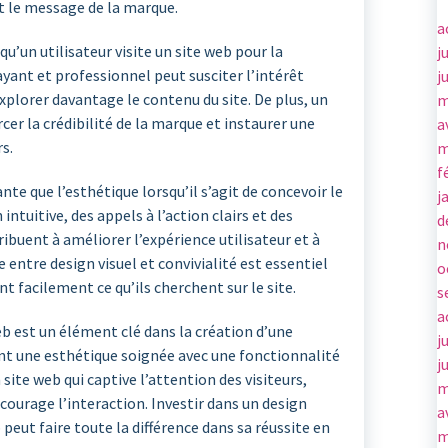
 le message de la marque.
a
u’un utilisateur visite un site web pour la
j
yant et professionnel peut susciter l’intérêt
j
xplorer davantage le contenu du site. De plus, un
m
er la crédibilité de la marque et instaurer une
a
s.
m
f
te que l’esthétique lorsqu’il s’agit de concevoir le
j
ntuitive, des appels à l’action clairs et des
d
ibuent à améliorer l’expérience utilisateur et à
n
 entre design visuel et convivialité est essentiel
o
nt facilement ce qu’ils cherchent sur le site.
s
a
b est un élément clé dans la création d’une
j
nt une esthétique soignée avec une fonctionnalité
j
 site web qui captive l’attention des visiteurs,
m
courage l’interaction. Investir dans un design
a
peut faire toute la différence dans sa réussite en
m