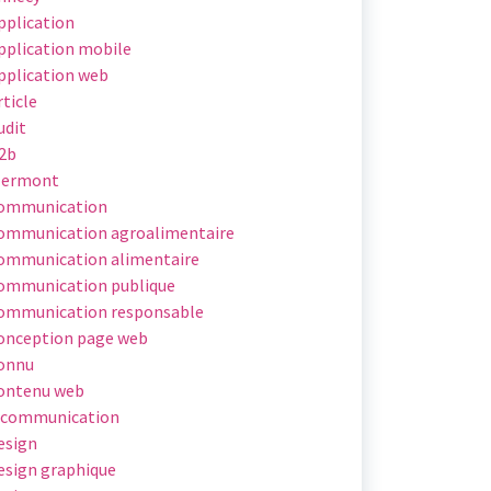
pplication
pplication mobile
pplication web
rticle
udit
2b
lermont
ommunication
ommunication agroalimentaire
ommunication alimentaire
ommunication publique
ommunication responsable
onception page web
onnu
ontenu web
 communication
esign
esign graphique