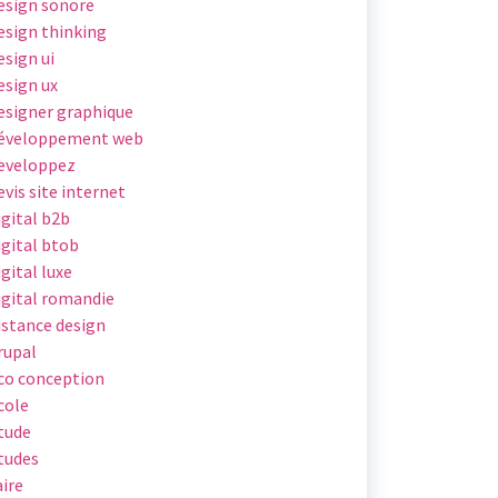
esign sonore
esign thinking
esign ui
esign ux
esigner graphique
éveloppement web
eveloppez
evis site internet
igital b2b
igital btob
igital luxe
igital romandie
istance design
rupal
co conception
cole
tude
tudes
aire