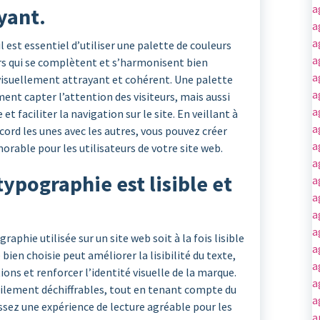
a
yant.
a
a
l est essentiel d’utiliser une palette de couleurs
a
rs qui se complètent et s’harmonisent bien
a
visuellement attrayant et cohérent. Une palette
a
ent capter l’attention des visiteurs, mais aussi
a
et faciliter la navigation sur le site. En veillant à
a
ccord les unes avec les autres, vous pouvez créer
a
rable pour les utilisateurs de votre site web.
a
ypographie est lisible et
a
a
a
a
graphie utilisée sur un site web soit à la fois lisible
a
ien choisie peut améliorer la lisibilité du texte,
a
ons et renforcer l’identité visuelle de la marque.
a
acilement déchiffrables, tout en tenant compte du
a
ssez une expérience de lecture agréable pour les
a