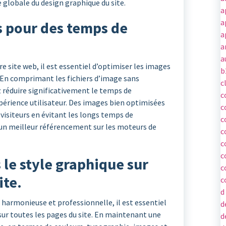
e globale du design graphique du site.
a
a
s pour des temps de
a
.
a
a
 site web, il est essentiel d’optimiser les images
b
En comprimant les fichiers d’image sans
c
 réduire significativement le temps de
c
érience utilisateur. Des images bien optimisées
c
visiteurs en évitant les longs temps de
c
un meilleur référencement sur les moteurs de
c
c
c
le style graphique sur
c
ite.
c
d
 harmonieuse et professionnelle, il est essentiel
d
sur toutes les pages du site. En maintenant une
d