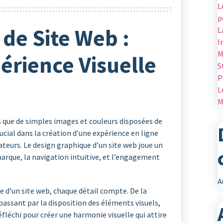
L
p
de Site Web :
L
I
M
érience Visuelle
S
P
L
M
s que de simples images et couleurs disposées de
cial dans la création d’une expérience en ligne
teurs. Le design graphique d’un site web joue un
marque, la navigation intuitive, et l’engagement
A
me d’un site web, chaque détail compte. De la
passant par la disposition des éléments visuels,
léchi pour créer une harmonie visuelle qui attire