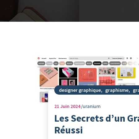
designer graphique
,
graphisme
,
gr
21
Juin 2024
uranium
Les Secrets d’un G
Réussi