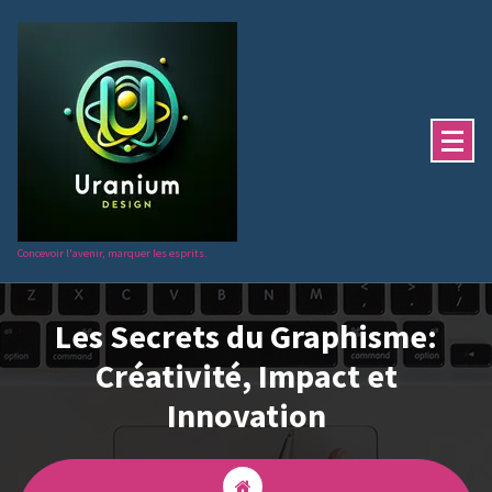
Aller
au
contenu
Concevoir l'avenir, marquer les esprits.
Les Secrets du Graphisme:
Créativité, Impact et
Innovation