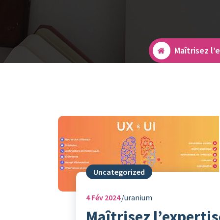
Maîtrisez l
Uncategorized
4
Fév 2024
uranium
Maîtrisez l’experti