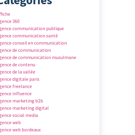
ffiche
gence 360
gence communication publique
gence communication santé
gence conseil en communication
gence de communication
gence de communication musulmane
gence de contenu
gence de la vallée
gence digitale paris
gence freelance
gence influence
gence marketing b2b
gence marketing digital
gence social media
gence web
gence web bordeaux