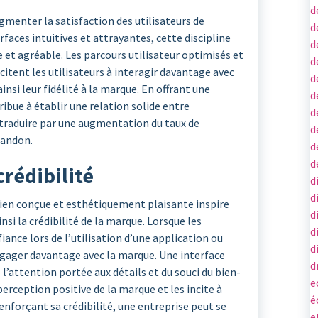
d
gmenter la satisfaction des utilisateurs de
d
rfaces intuitives et attrayantes, cette discipline
d
e et agréable. Les parcours utilisateur optimisés et
d
itent les utilisateurs à interagir davantage avec
d
insi leur fidélité à la marque. En offrant une
d
ibue à établir une relation solide entre
d
se traduire par une augmentation du taux de
d
bandon.
d
d
rédibilité
d
d
 bien conçue et esthétiquement plaisante inspire
d
nsi la crédibilité de la marque. Lorsque les
d
fiance lors de l’utilisation d’une application ou
d
’engager davantage avec la marque. Une interface
d
’attention portée aux détails et du souci du bien-
e
perception positive de la marque et les incite à
é
renforçant sa crédibilité, une entreprise peut se
e