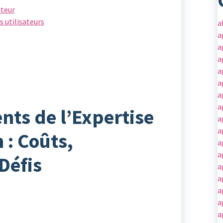
ateur
 utilisateurs
a
a
a
a
a
a
a
a
nts de l’Expertise
a
a
 : Coûts,
a
a
Défis
a
a
a
a
a