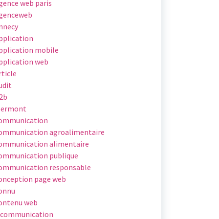
gence web paris
genceweb
nnecy
pplication
pplication mobile
pplication web
rticle
udit
2b
lermont
ommunication
ommunication agroalimentaire
ommunication alimentaire
ommunication publique
ommunication responsable
onception page web
onnu
ontenu web
 communication