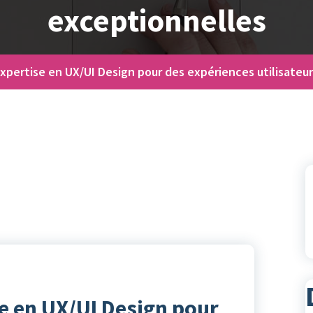
exceptionnelles
’expertise en UX/UI Design pour des expériences utilisateu
se en UX/UI Design pour