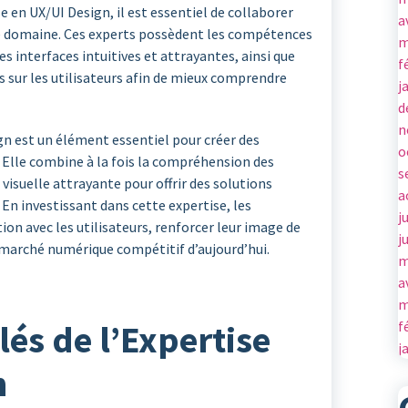
e en UX/UI Design, il est essentiel de collaborer
a
le domaine. Ces experts possèdent les compétences
m
s interfaces intuitives et attrayantes, ainsi que
f
sur les utilisateurs afin de mieux comprendre
j
d
n
gn est un élément essentiel pour créer des
o
 Elle combine à la fois la compréhension des
s
visuelle attrayante pour offrir des solutions
a
En investissant dans cette expertise, les
j
ion avec les utilisateurs, renforcer leur image de
j
 marché numérique compétitif d’aujourd’hui.
m
a
m
f
lés de l’Expertise
j
n