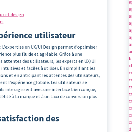
a
a
ux et design
a
rs
a
a
périence utilisateur
a
a
 : L’expertise en UX/UI Design permet d’optimiser
a
rience plus fluide et agréable. Grâce à une
b
 attentes des utilisateurs, les experts en UX/UI
c
tuitives et faciles à utiliser. En simplifiant les
c
ons et en anticipant les attentes des utilisateurs,
c
nt l’expérience globale. Les utilisateurs se
c
u’ils interagissent avec une interface bien conçue,
c
délité à la marque et à un taux de conversion plus
c
c
c
atisfaction des
c
d