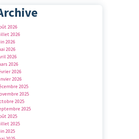
Archive
oût 2026
uillet 2026
uin 2026
ai 2026
vril 2026
ars 2026
évrier 2026
anvier 2026
écembre 2025
ovembre 2025
ctobre 2025
eptembre 2025
oût 2025
uillet 2025
uin 2025
ai 2025