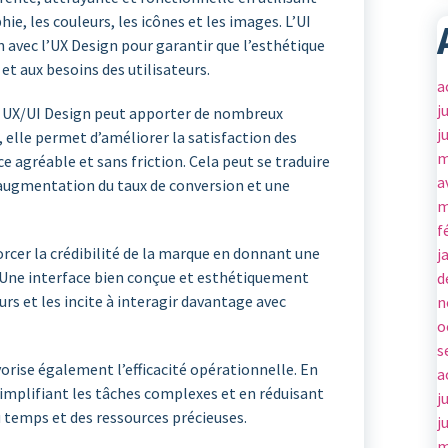
ie, les couleurs, les icônes et les images. L’UI
n avec l’UX Design pour garantir que l’esthétique
et aux besoins des utilisateurs.
a
j
 en UX/UI Design peut apporter de nombreux
j
 elle permet d’améliorer la satisfaction des
m
ce agréable et sans friction. Cela peut se traduire
a
e augmentation du taux de conversion et une
m
f
orcer la crédibilité de la marque en donnant une
j
. Une interface bien conçue et esthétiquement
d
urs et les incite à interagir davantage avec
n
o
s
vorise également l’efficacité opérationnelle. En
a
simplifiant les tâches complexes et en réduisant
j
u temps et des ressources précieuses.
j
m