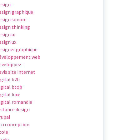
esign
esign graphique
esign sonore
esign thinking
esign ui
esign ux
esigner graphique
éveloppement web
eveloppez
evis site internet
igital b2b
igital btob
igital luxe
igital romandie
istance design
rupal
co conception
cole
tude