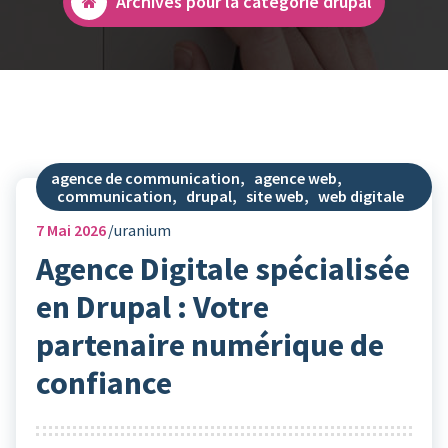
Archives pour la catégorie drupal
agence de communication
,
agence web
,
communication
,
drupal
,
site web
,
web digitale
7
Mai 2026
uranium
Agence Digitale spécialisée
en Drupal : Votre
partenaire numérique de
confiance