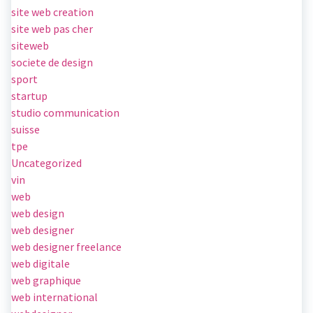
site web creation
site web pas cher
siteweb
societe de design
sport
startup
studio communication
suisse
tpe
Uncategorized
vin
web
web design
web designer
web designer freelance
web digitale
web graphique
web international