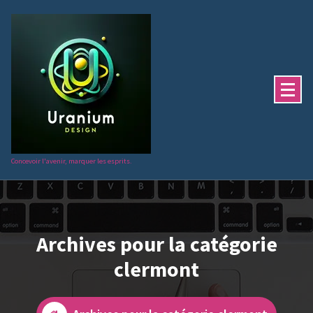
Aller
au
contenu
Concevoir l'avenir, marquer les esprits.
Archives pour la catégorie
clermont