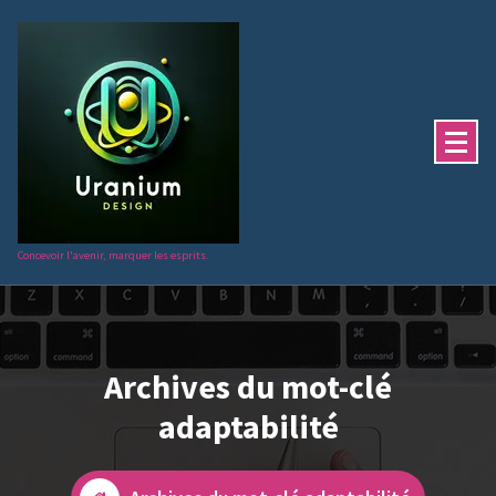
Aller
au
contenu
Concevoir l'avenir, marquer les esprits.
Archives du mot-clé
adaptabilité