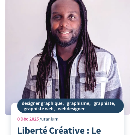
designer graphique
,
graphisme
,
graphiste
,
graphiste web
,
webdesigner
8
Déc 2025
uranium
Liberté Créative : Le