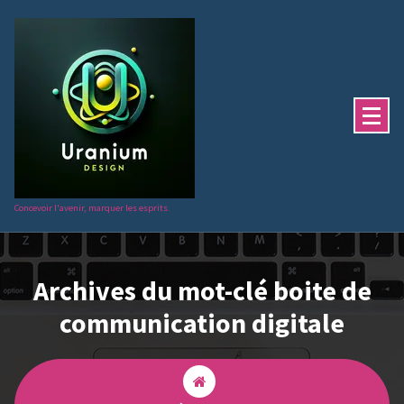
Aller
au
contenu
Concevoir l'avenir, marquer les esprits.
Archives du mot-clé boite de
communication digitale