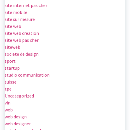
site internet pas cher
site mobile
site sur mesure
site web
site web creation
site web pas cher
siteweb
societe de design
sport
startup
studio communication
suisse
tpe
Uncategorized
vin
web
web design
web designer