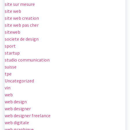
site sur mesure
site web
site web creation
site web pas cher
siteweb
societe de design
sport
startup
studio communication
suisse
tpe
Uncategorized
vin
web
web design
web designer
web designer freelance
web digitale
web graphique