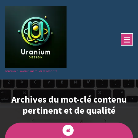
Aller
au
contenu
Concevoir l'avenir, marquer les esprits.
Archives du mot-clé contenu
pertinent et de qualité