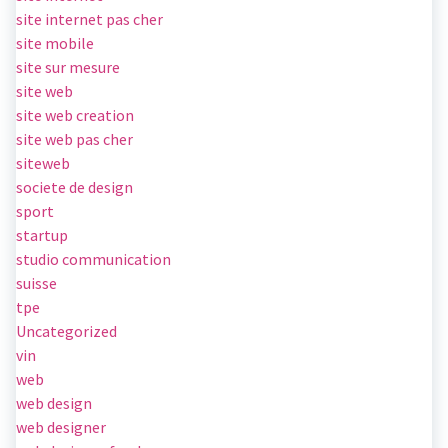
site internet pas cher
site mobile
site sur mesure
site web
site web creation
site web pas cher
siteweb
societe de design
sport
startup
studio communication
suisse
tpe
Uncategorized
vin
web
web design
web designer