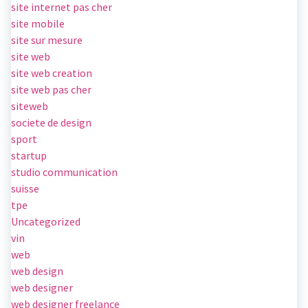
site internet pas cher
site mobile
site sur mesure
site web
site web creation
site web pas cher
siteweb
societe de design
sport
startup
studio communication
suisse
tpe
Uncategorized
vin
web
web design
web designer
web designer freelance