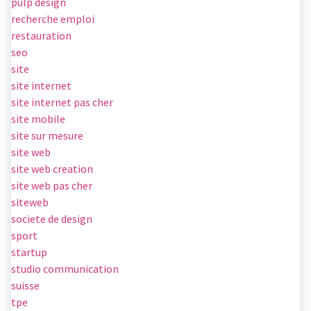
pulp design
recherche emploi
restauration
seo
site
site internet
site internet pas cher
site mobile
site sur mesure
site web
site web creation
site web pas cher
siteweb
societe de design
sport
startup
studio communication
suisse
tpe