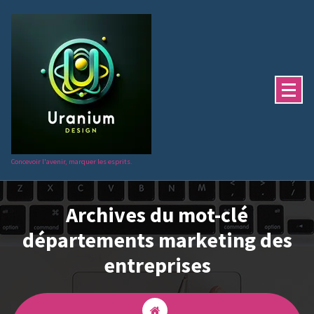
Aller
au
contenu
Concevoir l'avenir, marquer les esprits.
Archives du mot-clé
départements marketing des
entreprises