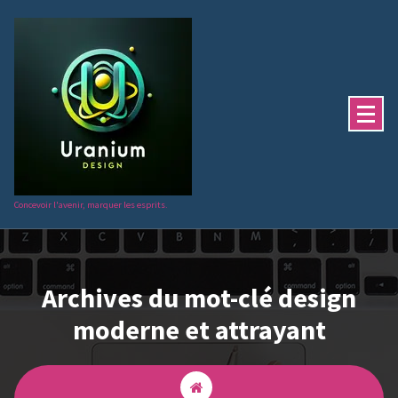
Aller
au
contenu
Concevoir l'avenir, marquer les esprits.
Archives du mot-clé design
moderne et attrayant