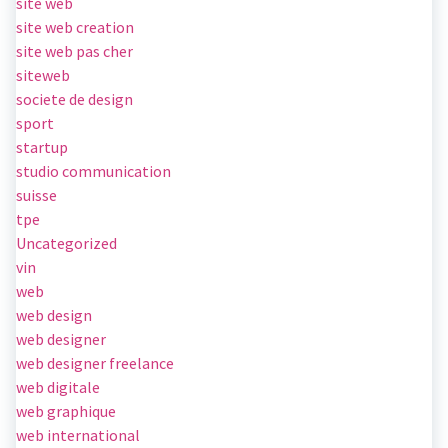
site web
site web creation
site web pas cher
siteweb
societe de design
sport
startup
studio communication
suisse
tpe
Uncategorized
vin
web
web design
web designer
web designer freelance
web digitale
web graphique
web international