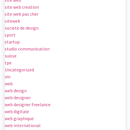
site web creation
site web pas cher
siteweb
societe de design
sport
startup
studio communication
suisse
tpe
Uncategorized
vin
web
web design
web designer
web designer freelance
web digitale
web graphique
web international