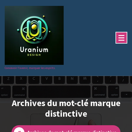
Aller
au
contenu
Concevoir l'avenir, marquer les esprits.
Archives du mot-clé marque
distinctive