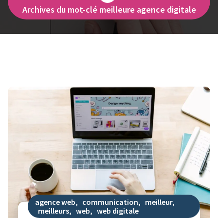
Archives du mot-clé meilleure agence digitale
agence web
,
communication
,
meilleur
,
meilleurs
,
web
,
web digitale