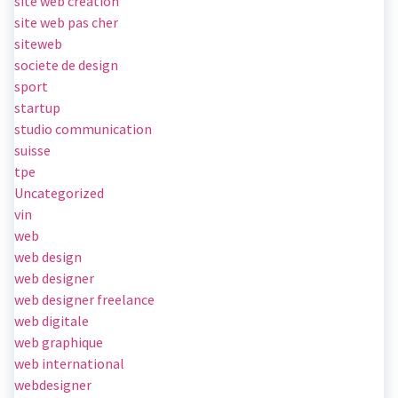
site web creation
site web pas cher
siteweb
societe de design
sport
startup
studio communication
suisse
tpe
Uncategorized
vin
web
web design
web designer
web designer freelance
web digitale
web graphique
web international
webdesigner