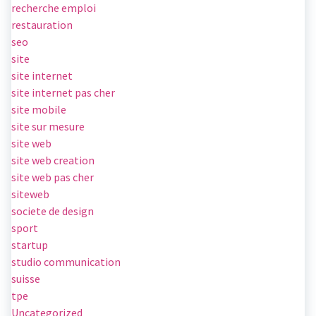
recherche emploi
restauration
seo
site
site internet
site internet pas cher
site mobile
site sur mesure
site web
site web creation
site web pas cher
siteweb
societe de design
sport
startup
studio communication
suisse
tpe
Uncategorized