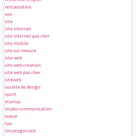
restauration
seo
site
site internet
site internet pas cher
site mobile
site sur mesure
site web
site web creation
site web pas cher
siteweb
societe de design
sport
startup
studio communication
suisse
tpe
Uncategorized