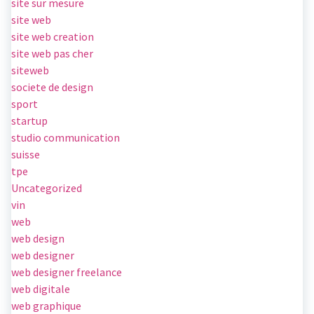
site sur mesure
site web
site web creation
site web pas cher
siteweb
societe de design
sport
startup
studio communication
suisse
tpe
Uncategorized
vin
web
web design
web designer
web designer freelance
web digitale
web graphique