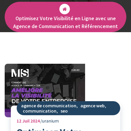
Optimisez Votre Visibilité en Ligne avec une
Agence de Communication et Référencement
agence de communication
,
agence web
,
communication
,
seo
12
Juil 2024
uranium