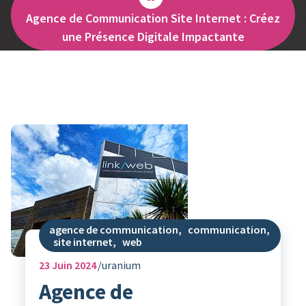
Agence de Communication Site Internet : Créez
une Présence Digitale Impactante
agence de communication
,
communication
,
site internet
,
web
23
Juin 2024
uranium
Agence de