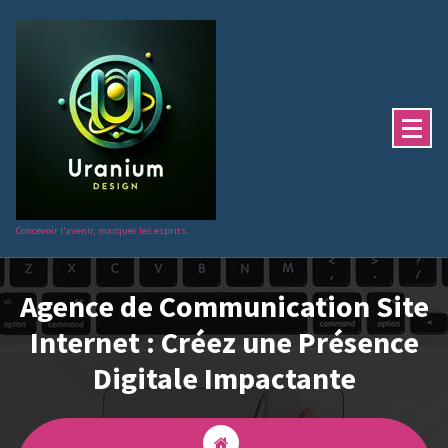
Aller
au
contenu
Concevoir l'avenir, marquer les esprits.
Agence de Communication Site
Internet : Créez une Présence
Digitale Impactante