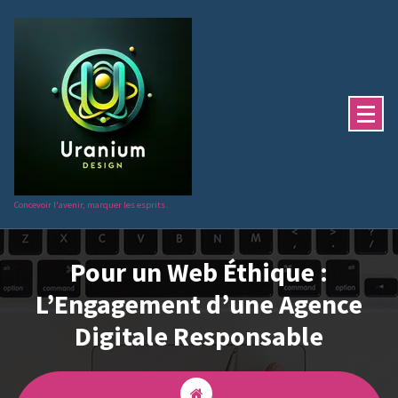
Aller
au
contenu
Concevoir l'avenir, marquer les esprits.
Pour un Web Éthique :
L’Engagement d’une Agence
Digitale Responsable