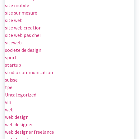
site mobile
site sur mesure
site web
site web creation
site web pas cher
siteweb
societe de design
sport
startup
studio communication
suisse
tpe
Uncategorized
vin
web
web design
web designer
web designer freelance