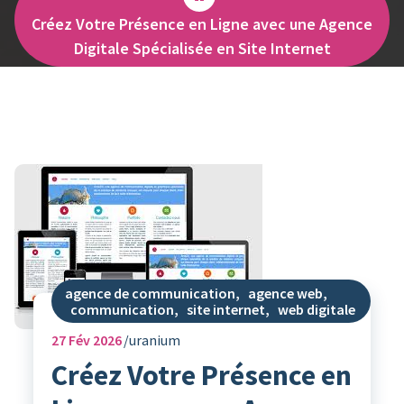
Créez Votre Présence en Ligne avec une Agence
Digitale Spécialisée en Site Internet
agence de communication
,
agence web
,
communication
,
site internet
,
web digitale
27
Fév 2026
uranium
Créez Votre Présence en