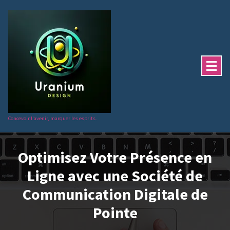
Aller
au
contenu
Concevoir l'avenir, marquer les esprits.
Optimisez Votre Présence en
Ligne avec une Société de
Communication Digitale de
Pointe