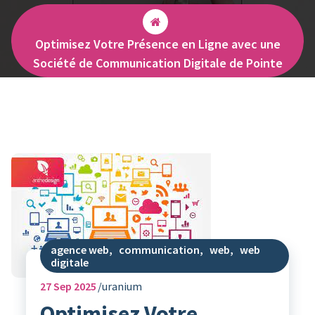
Optimisez Votre Présence en Ligne avec une
Société de Communication Digitale de Pointe
agence web
,
communication
,
web
,
web
digitale
27
Sep 2025
uranium
Optimisez Votre