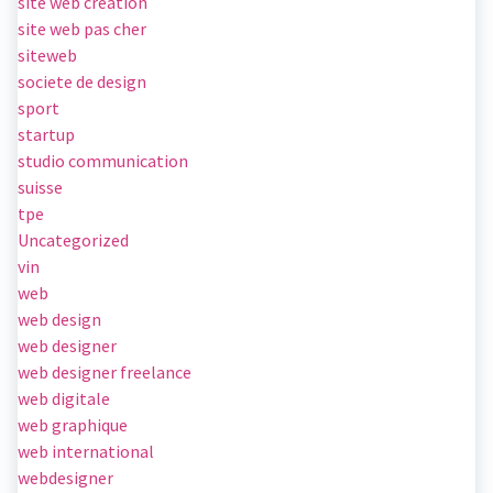
site web creation
site web pas cher
siteweb
societe de design
sport
startup
studio communication
suisse
tpe
Uncategorized
vin
web
web design
web designer
web designer freelance
web digitale
web graphique
web international
webdesigner