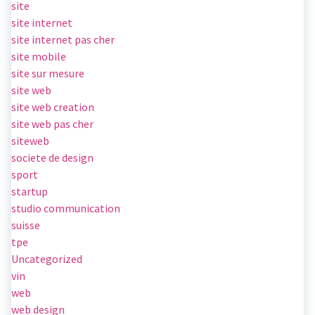
site
site internet
site internet pas cher
site mobile
site sur mesure
site web
site web creation
site web pas cher
siteweb
societe de design
sport
startup
studio communication
suisse
tpe
Uncategorized
vin
web
web design