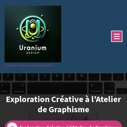
Aller
au
contenu
Concevoir l'avenir, marquer les esprits.
Exploration Créative à l’Atelier
de Graphisme