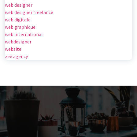
web designer
web designer freelance
web digitale
web graphique
web international
webdesigner
website
zee agency