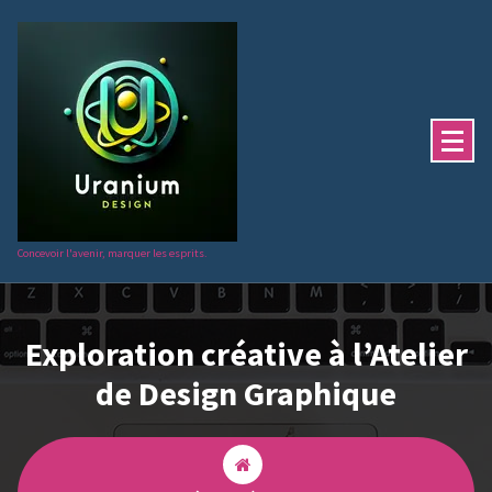
Aller
au
contenu
Concevoir l'avenir, marquer les esprits.
Exploration créative à l’Atelier
de Design Graphique