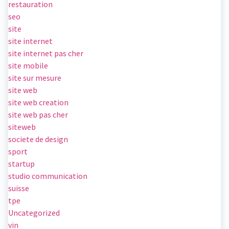
restauration
seo
site
site internet
site internet pas cher
site mobile
site sur mesure
site web
site web creation
site web pas cher
siteweb
societe de design
sport
startup
studio communication
suisse
tpe
Uncategorized
vin