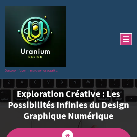
Aller
au
contenu
Concevoir l'avenir, marquer les esprits.
Exploration Créative : Les
Possibilités Infinies du Design
Graphique Numérique