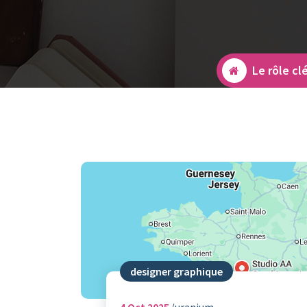
Le rôle cl
designer graphique
4
Oct 2025
uranium