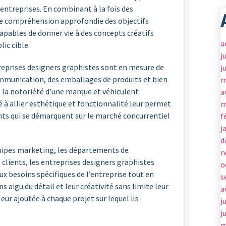
 entreprises. En combinant à la fois des
e compréhension approfondie des objectifs
pables de donner vie à des concepts créatifs
a
ic cible.
j
treprises designers graphistes sont en mesure de
j
ommunication, des emballages de produits et bien
m
t la notoriété d’une marque et véhiculent
a
 à allier esthétique et fonctionnalité leur permet
m
nts qui se démarquent sur le marché concurrentiel
f
j
d
uipes marketing, les départements de
n
lients, les entreprises designers graphistes
o
x besoins spécifiques de l’entreprise tout en
s
s aigu du détail et leur créativité sans limite leur
a
ur ajoutée à chaque projet sur lequel ils
j
j
m