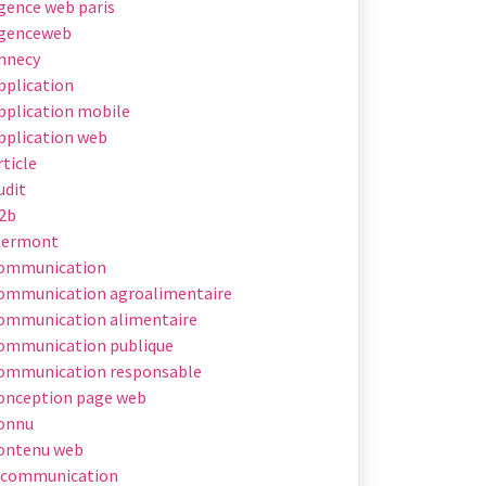
gence web paris
genceweb
nnecy
pplication
pplication mobile
pplication web
rticle
udit
2b
lermont
ommunication
ommunication agroalimentaire
ommunication alimentaire
ommunication publique
ommunication responsable
onception page web
onnu
ontenu web
 communication