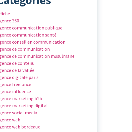
ffiche
gence 360
gence communication publique
gence communication santé
gence conseil en communication
gence de communication
gence de communication musulmane
gence de contenu
gence de la vallée
gence digitale paris
gence freelance
gence influence
gence marketing b2b
gence marketing digital
gence social media
gence web
gence web bordeaux