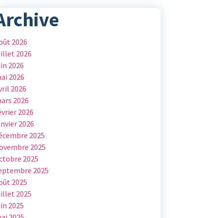
Archive
oût 2026
uillet 2026
uin 2026
ai 2026
vril 2026
ars 2026
évrier 2026
anvier 2026
écembre 2025
ovembre 2025
ctobre 2025
eptembre 2025
oût 2025
uillet 2025
uin 2025
ai 2025