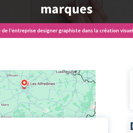
marques
é de l’entreprise designer graphiste dans la création visu