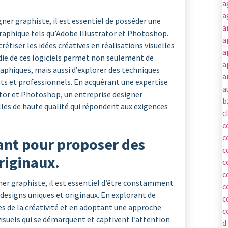
a
a
gner graphiste, il est essentiel de posséder une
a
graphique tels qu’Adobe Illustrator et Photoshop.
a
étiser les idées créatives en réalisations visuelles
a
ie de ces logiciels permet non seulement de
a
phiques, mais aussi d’explorer des techniques
a
ts et professionnels. En acquérant une expertise
a
rator et Photoshop, un entreprise designer
b
elles de haute qualité qui répondent aux exigences
c
c
c
vant pour proposer des
c
riginaux.
c
c
ner graphiste, il est essentiel d’être constamment
c
 designs uniques et originaux. En explorant de
c
es de la créativité et en adoptant une approche
c
isuels qui se démarquent et captivent l’attention
d