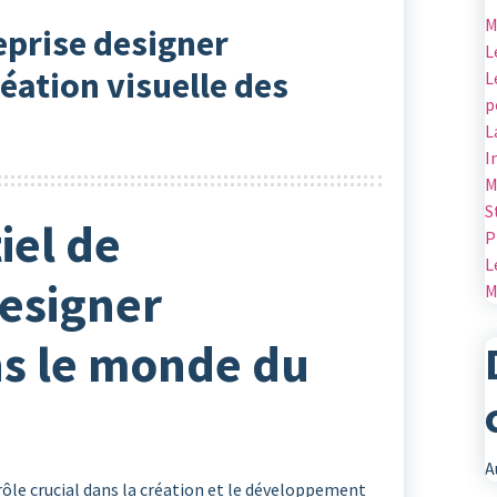
M
reprise designer
L
éation visuelle des
L
p
L
I
M
S
iel de
P
L
Designer
M
ns le monde du
A
rôle crucial dans la création et le développement