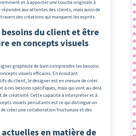
fféremment et à apporter une touche originale à
d
épondre aux attentes des clients, mais aussi de
d
travers des créations qui marquent les esprits.
d
d
besoins du client et être
d
ire en concepts visuels
d
d
d
d
esigner graphiste de bien comprendre les besoins
d
 concepts visuels efficaces. En écoutant
d
ifs du client, le designer est en mesure de créer
d
 à ces besoins spécifiques, mais qui vont au-delà
d
de créativité. Cette capacité à interpréter et à
d
ncepts visuels percutants est ce qui distingue un
d
 de créer une collaboration fructueuse et des
d
e
é
 actuelles en matière de
e