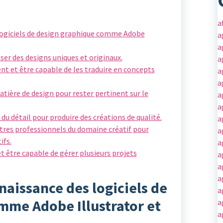
a
logiciels de design graphique comme Adobe
a
a
ser des designs uniques et originaux.
a
nt et être capable de les traduire en concepts
a
a
atière de design pour rester pertinent sur le
a
a
 du détail pour produire des créations de qualité.
a
autres professionnels du domaine créatif pour
a
ifs.
a
et être capable de gérer plusieurs projets
a
a
a
aissance des logiciels de
a
mme Adobe Illustrator et
a
a