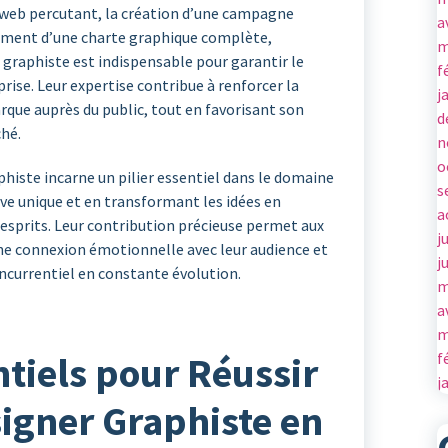
e web percutant, la création d’une campagne
a
ement d’une charte graphique complète,
m
 graphiste est indispensable pour garantir le
f
rise. Leur expertise contribue à renforcer la
j
rque auprès du public, tout en favorisant son
d
hé.
n
o
phiste incarne un pilier essentiel dans le domaine
s
ive unique et en transformant les idées en
a
 esprits. Leur contribution précieuse permet aux
j
une connexion émotionnelle avec leur audience et
j
currentiel en constante évolution.
m
a
m
f
ntiels pour Réussir
j
igner Graphiste en