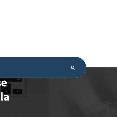
se
la