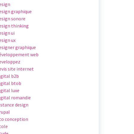
esign
esign graphique
esign sonore
esign thinking
esign ui
esign ux
esigner graphique
éveloppement web
eveloppez
evis site internet
igital b2b
igital btob
igital luxe
igital romandie
istance design
rupal
co conception
cole
tude