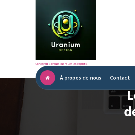
Aller
au
contenu
Concevoir l'avenir, marquer les esprits.
À propos de nous
Contact
L
d