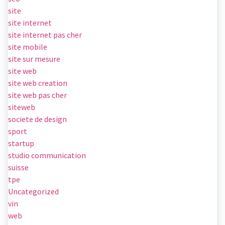
site
site internet
site internet pas cher
site mobile
site sur mesure
site web
site web creation
site web pas cher
siteweb
societe de design
sport
startup
studio communication
suisse
tpe
Uncategorized
vin
web