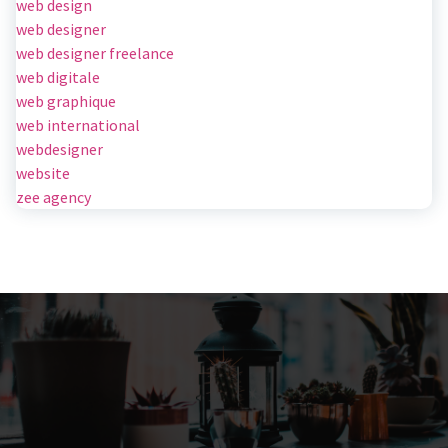
web design
web designer
web designer freelance
web digitale
web graphique
web international
webdesigner
website
zee agency