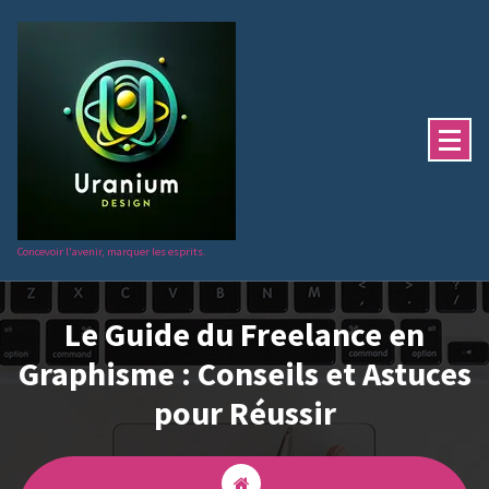
Aller
au
contenu
Concevoir l'avenir, marquer les esprits.
Le Guide du Freelance en
Graphisme : Conseils et Astuces
pour Réussir