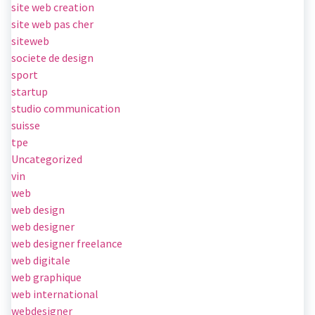
site web creation
site web pas cher
siteweb
societe de design
sport
startup
studio communication
suisse
tpe
Uncategorized
vin
web
web design
web designer
web designer freelance
web digitale
web graphique
web international
webdesigner