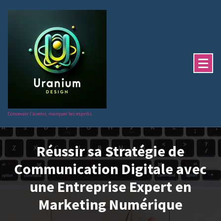
Aller
au
contenu
Concevoir l'avenir, marquer les esprits.
Réussir sa Stratégie de
Communication Digitale avec
une Entreprise Expert en
Marketing Numérique