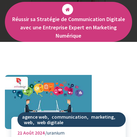
Réussir sa Stratégie de Communication Digitale
avec une Entreprise Expert en Marketing
Numérique
agence web
,
communication
,
marketing
,
web
,
web digitale
21
Août 2024
uranium