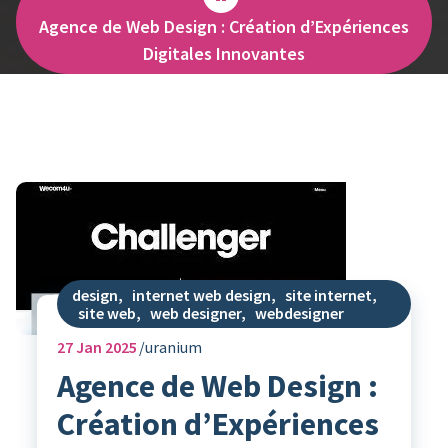
Agence de Web Design : Création d’Expériences
Digitales Innovantes
design
,
internet web design
,
site internet
,
site web
,
web designer
,
webdesigner
27
Jan 2025
uranium
Agence de Web Design :
Création d’Expériences