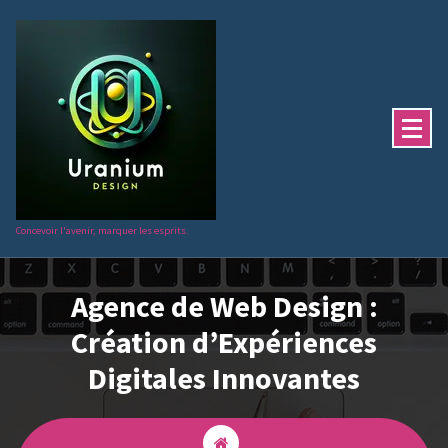
Aller
au
contenu
Concevoir l'avenir, marquer les esprits.
Agence de Web Design :
Création d’Expériences
Digitales Innovantes