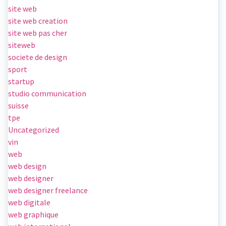
site web
site web creation
site web pas cher
siteweb
societe de design
sport
startup
studio communication
suisse
tpe
Uncategorized
vin
web
web design
web designer
web designer freelance
web digitale
web graphique