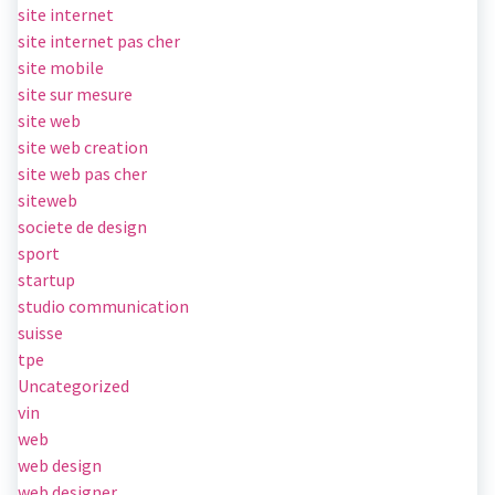
site internet
site internet pas cher
site mobile
site sur mesure
site web
site web creation
site web pas cher
siteweb
societe de design
sport
startup
studio communication
suisse
tpe
Uncategorized
vin
web
web design
web designer