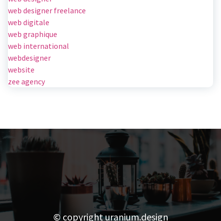
web designer freelance
web digitale
web graphique
web international
webdesigner
website
zee agency
© copyright uranium.design