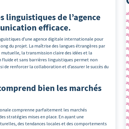
a
s linguistiques de l’agence
a
nication efficace.
a
a
inguistiques d’une agence digitale internationale pour
a
ong du projet. La maîtrise des langues étrangères par
a
 mutuelle, la transmission claire des idées et la
a
fluide et sans barrières linguistiques permet non
a
 de renforcer la collaboration et d’assurer le succès du
a
a
a
 comprend bien les marchés
a
a
a
nationale comprenne parfaitement les marchés
a
 des stratégies mises en place. En ayant une
a
lturelles, des tendances locales et des comportements
a