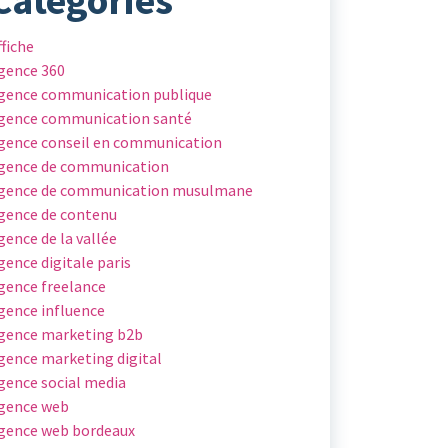
ffiche
gence 360
gence communication publique
gence communication santé
gence conseil en communication
gence de communication
gence de communication musulmane
gence de contenu
gence de la vallée
gence digitale paris
gence freelance
gence influence
gence marketing b2b
gence marketing digital
gence social media
gence web
gence web bordeaux