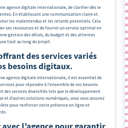
d
une agence digitale internationale, de clarifier dès le
d
ttentes. En établissant une communication claire et
d
éviter les malentendus et les retards potentiels. Cela
d
r ses ressources et de fournir un service optimal en
d
nne gestion des délais, du budget et des attentes
d
use tout au long du projet.
d
d
offrant des services variés
d
s besoins digitaux.
d
d
e agence digitale internationale, il est essentiel de
d
 services pour répondre à l’ensemble de vos besoins
d
t des services diversifiés tels que le développement
d
ue et d’autres solutions numériques, vous vous assurez
d
lète pour renforcer votre présence en ligne et
d
cès.
e
é
r avec l’agence pour garantir
e