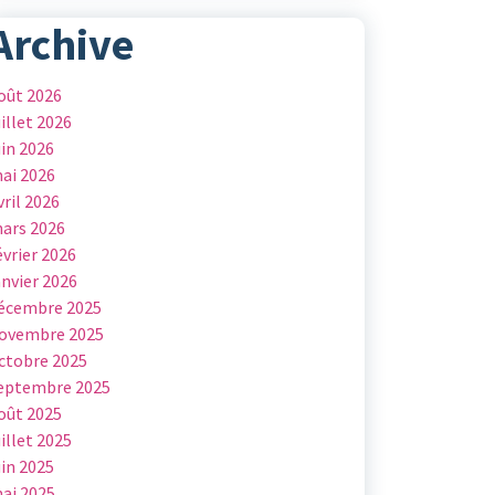
Archive
oût 2026
uillet 2026
uin 2026
ai 2026
vril 2026
ars 2026
évrier 2026
anvier 2026
écembre 2025
ovembre 2025
ctobre 2025
eptembre 2025
oût 2025
uillet 2025
uin 2025
ai 2025