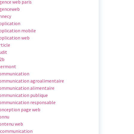
gence web paris
genceweb
nnecy
pplication
pplication mobile
pplication web
rticle
udit
2b
lermont
ommunication
ommunication agroalimentaire
ommunication alimentaire
ommunication publique
ommunication responsable
onception page web
onnu
ontenu web
 communication