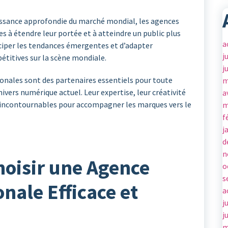
issance approfondie du marché mondial, les agences
es à étendre leur portée et à atteindre un public plus
a
ciper les tendances émergentes et d’adapter
j
étitives sur la scène mondiale.
j
ionales sont des partenaires essentiels pour toute
m
ivers numérique actuel. Leur expertise, leur créativité
a
rs incontournables pour accompagner les marques vers le
m
f
j
d
n
hoisir une Agence
o
s
onale Efficace et
a
j
j
m