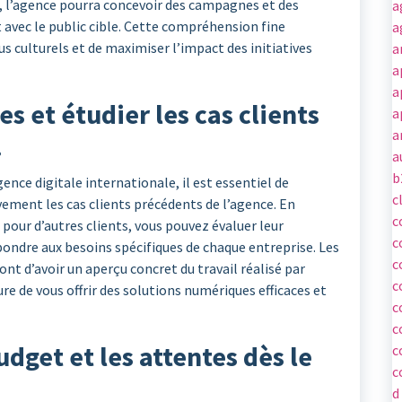
 l’agence pourra concevoir des campagnes et des
a
avec le public cible. Cette compréhension fine
a
 culturels et de maximiser l’impact des initiatives
a
a
a
 et étudier les cas clients
a
a
.
a
b
ence digitale internationale, il est essentiel de
c
ement les cas clients précédents de l’agence. En
c
pour d’autres clients, vous pouvez évaluer leur
c
répondre aux besoins spécifiques de chaque entreprise. Les
c
nt d’avoir un aperçu concret du travail réalisé par
c
ure de vous offrir des solutions numériques efficaces et
c
c
budget et les attentes dès le
c
c
d