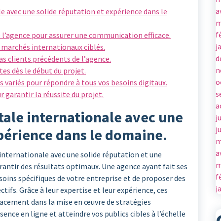
a
e avec une solide réputation et expérience dans le
m
f
e l’agence pour assurer une communication efficace.
j
 marchés internationaux ciblés.
d
as clients précédents de l’agence.
n
ntes dès le début du projet.
o
es variés pour répondre à tous vos besoins digitaux.
s
r garantir la réussite du projet.
a
tale internationale avec une
j
j
xpérience dans le domaine.
m
a
e internationale avec une solide réputation et une
m
antir des résultats optimaux. Une agence ayant fait ses
f
oins spécifiques de votre entreprise et de proposer des
j
tifs. Grâce à leur expertise et leur expérience, ces
cacement dans la mise en œuvre de stratégies
ence en ligne et atteindre vos publics cibles à l’échelle