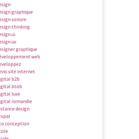
esign
esign graphique
esign sonore
esign thinking
esign ui
esign ux
esigner graphique
éveloppement web
eveloppez
evis site internet
igital b2b
igital btob
igital luxe
igital romandie
istance design
rupal
co conception
cole
tude