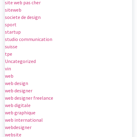
site web pas cher
siteweb
societe de design
sport
startup
studio communication
suisse
tpe
Uncategorized
vin
web
web design
web designer
web designer freelance
web digitale
web graphique
web international
webdesigner
website