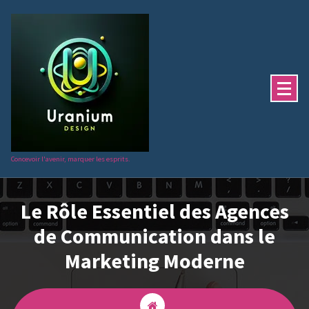
Aller
au
contenu
Concevoir l'avenir, marquer les esprits.
Le Rôle Essentiel des Agences
de Communication dans le
Marketing Moderne