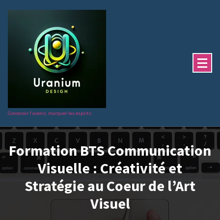
Aller
au
contenu
Concevoir l'avenir, marquer les esprits.
Formation BTS Communication
Visuelle : Créativité et
Stratégie au Coeur de l’Art
Visuel