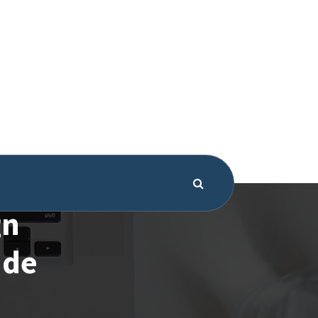
gn
 de