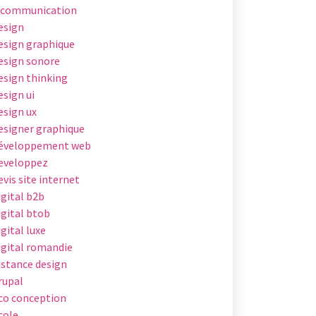
 communication
esign
esign graphique
esign sonore
esign thinking
esign ui
esign ux
esigner graphique
éveloppement web
eveloppez
evis site internet
igital b2b
igital btob
igital luxe
igital romandie
istance design
rupal
co conception
cole