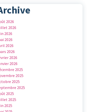
Archive
oût 2026
uillet 2026
uin 2026
ai 2026
vril 2026
ars 2026
évrier 2026
anvier 2026
écembre 2025
ovembre 2025
ctobre 2025
eptembre 2025
oût 2025
uillet 2025
uin 2025
ai 2025