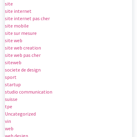
site
site internet
site internet pas cher
site mobile
site sur mesure
site web
site web creation
site web pas cher
siteweb
societe de design
sport
startup
studio communication
suisse
tpe
Uncategorized
vin
web
web design