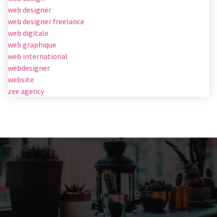
web designer
web designer freelance
web digitale
web graphique
web international
webdesigner
website
zee agency