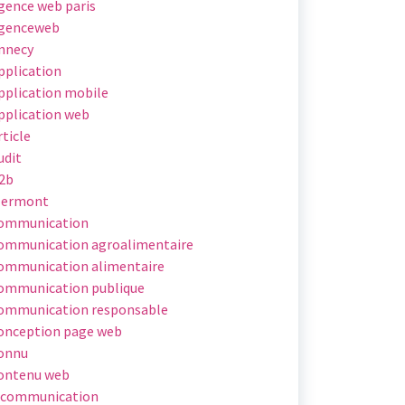
gence web paris
genceweb
nnecy
pplication
pplication mobile
pplication web
rticle
udit
2b
lermont
ommunication
ommunication agroalimentaire
ommunication alimentaire
ommunication publique
ommunication responsable
onception page web
onnu
ontenu web
 communication