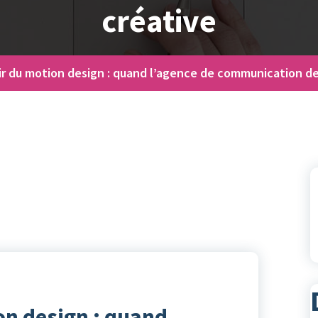
créative
ir du motion design : quand l’agence de communication de
on design : quand