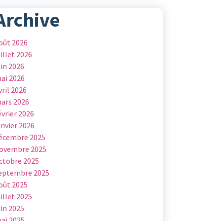
Archive
oût 2026
uillet 2026
uin 2026
ai 2026
vril 2026
ars 2026
évrier 2026
anvier 2026
écembre 2025
ovembre 2025
ctobre 2025
eptembre 2025
oût 2025
uillet 2025
uin 2025
ai 2025