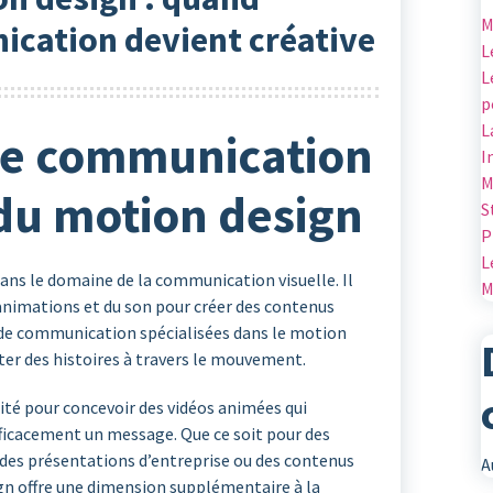
M
ication devient créative
L
L
p
L
de communication
I
M
 du motion design
S
P
L
ans le domaine de la communication visuelle. Il
M
nimations et du son pour créer des contenus
de communication spécialisées dans le motion
ter des histoires à travers le mouvement.
cité pour concevoir des vidéos animées qui
ficacement un message. Que ce soit pour des
 des présentations d’entreprise ou des contenus
A
ign offre une dimension supplémentaire à la