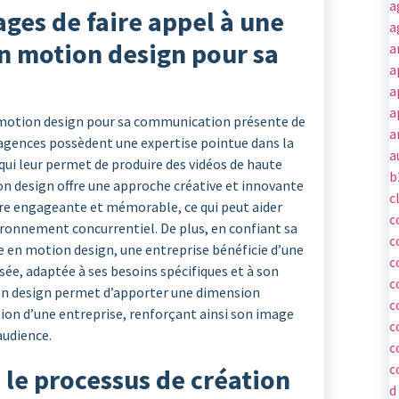
a
ages de faire appel à une
a
n motion design pour sa
a
a
a
a
n motion design pour sa communication présente de
a
agences possèdent une expertise pointue dans la
a
qui leur permet de produire des vidéos de haute
b
on design offre une approche créative et innovante
c
e engageante et mémorable, ce qui peut aider
c
ronnement concurrentiel. De plus, en confiant sa
c
 en motion design, une entreprise bénéficie d’une
c
ée, adaptée à ses besoins spécifiques et à son
c
tion design permet d’apporter une dimension
c
n d’une entreprise, renforçant ainsi son image
c
audience.
c
c
le processus de création
d