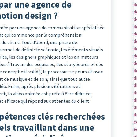
par une agence de
d
d
otion design ?
d
d
nimée par une agence de communication spécialisée
d
ant qui commence par la compréhension
d
 du client. Tout d’abord, une phase de
d
ermet de définir le scénario, les éléments visuels
d
suite, les designers graphiques et les animateurs
d
ées à travers des esquisses, des storyboards et des
d
e concept est validé, le processus se poursuit avec
d
ut de musique et de son, ainsi que tout autre
d
éo. Enfin, après plusieurs itérations et
d
nt, la vidéo animée est prête à être diffusée,
d
et efficace qui répond aux attentes du client.
d
mpétences clés recherchées
d
e
els travaillant dans une
é
e