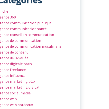
ffiche
gence 360
gence communication publique
gence communication santé
gence conseil en communication
gence de communication
gence de communication musulmane
gence de contenu
gence de la vallée
gence digitale paris
gence freelance
gence influence
gence marketing b2b
gence marketing digital
gence social media
gence web
gence web bordeaux