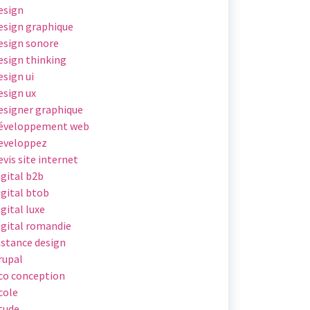
esign
esign graphique
esign sonore
esign thinking
esign ui
esign ux
esigner graphique
éveloppement web
eveloppez
evis site internet
igital b2b
igital btob
igital luxe
igital romandie
istance design
rupal
co conception
cole
tude