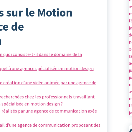
a
s sur le Motion
m
f
ce de
j
d
n
n
o
n quoi consiste-t-il dans le domaine de la
s
a
appel à une agence spécialisée en motion design
j
j
 création d’une vidéo animée par une agence de
m
?
a
recherchées chez les professionnels travaillant
m
spécialisée en motion design ?
f
e réalisés par une agence de communication axée
j
vail d’une agence de communication proposant des