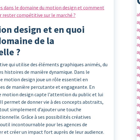
les dans le domaine du motion design et comment
a
r rester compétitive sur le marché ?
a
ion design et en quoi
a
a
 domaine de la
a
lle ?
a
a
tive qui utilise des éléments graphiques animés, du
a
des histoires de manière dynamique. Dans le
a
e motion design joue un rôle essentiel en
a
s de manière percutante et engageante. En
a
 motion design capte l’attention du public et lui
a
 Il permet de donner vie à des concepts abstraits,
a
 tout simplement d’ajouter une touche
a
ionnelle. Grâce à ses possibilités créatives
a
 outil incontournable pour les agences de
a
et créer un impact fort auprès de leur audience.
a