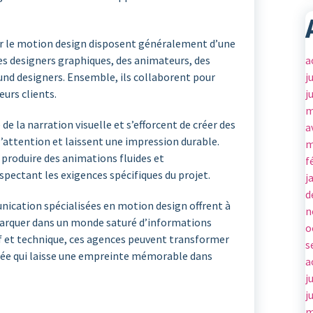
r le motion design disposent généralement d’une
a
s designers graphiques, des animateurs, des
j
nd designers. Ensemble, ils collaborent pour
j
eurs clients.
m
 la narration visuelle et s’efforcent de créer des
a
l’attention et laissent une impression durable.
m
 produire des animations fluides et
f
pectant les exigences spécifiques du projet.
j
d
ication spécialisées en motion design offrent à
n
marquer dans un monde saturé d’informations
o
atif et technique, ces agences peuvent transformer
s
mée qui laisse une empreinte mémorable dans
a
j
j
m